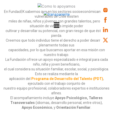
Ir
X-
al
En FundacEK sabemos que en los sectores socioeconómicamente
twi
contenido
vulnerables de Chile existen
Menú
miles de niñas, niños y jóvenes con grandes talentos, pero su
situación de vida les impide poder
cultivar y desarrollar su potencial, con gran riesgo de que éste se
pierda.
Creemos que todo individuo tiene el derecho a poder desarrollar
plenamente todas sus
capacidades, por lo que buscamos aportar en esa misión con
nuestro trabajo.
La Fundación ofrece un apoyo especializado e integral para cada
niño, niña y joven beneficiario,
el cual considera su situación familiar, escolar, social, y psicológica.
Esto se realiza mediante la
aplicación del
Programa de Desarrollo del Talento (PDT)
,
ejecutado con el trabajo conjunto de
nuestro equipo profesional, colaboradores expertos e instituciones
afines.
El acompañamiento incluye
Apoyo Psicológico, Talleres
Transversales
(idiomas, desarrollo personal, entre otros),
Apoyo Económico
, y
Orientación Familiar
.