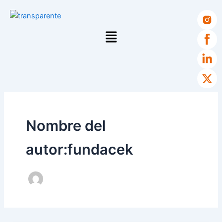
Ir
X-
al
twi
contenido
Menú
Nombre del
autor:fundacek